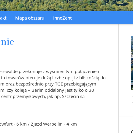
akt
Mapa obszaru
InnoZent
enie
berswalde przekonuje z wyśmienitym połączeniem
u towarów oferuje dużą liczbę opcji z bliskością do
ym oraz bezpośrednio przy TGE przebiegającym
, czy koleją – Berlin oddalony jest tylko o 30
 centr przemysłowych, jak np. Szczecin są
owfurt - 6 km / Zjazd Werbellin - 4 km