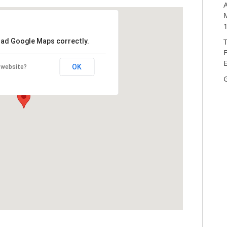
A
M
T
load Google Maps correctly.
F
E
OK
 website?
G