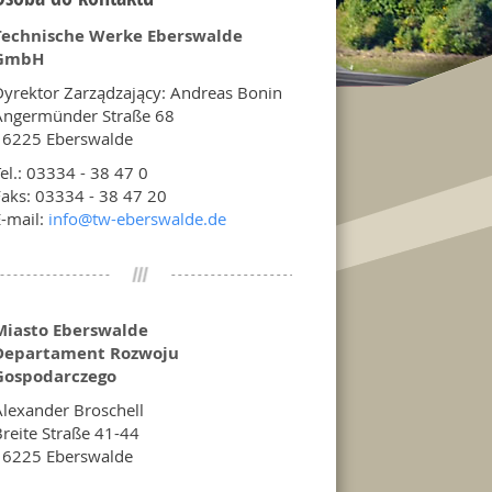
Technische Werke Eberswalde
GmbH
yrektor Zarządzający: Andreas Bonin
Angermünder Straße 68
16225 Eberswalde
el.: 03334 - 38 47 0
aks: 03334 - 38 47 20
-mail:
info@
tw-eberswalde.de
Miasto Eberswalde
Departament Rozwoju
Gospodarczego
lexander Broschell
reite Straße 41-44
16225 Eberswalde