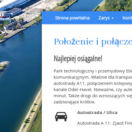
Strona powitalna
Zarys
Kont
Położenie i połącz
Najlepiej osiągalne!
Park technologiczny i przemysłowy E
komunikacyjnym. Właśnie dla transport
autostrady A11, połączeniem kolejow
kanale Oder-Havel. Nieważne, czy autem
minut. Także drogi do wznoszących się
zadziwiające krótkie.
Autostrada / Ulica
Autostrada A 11: Zjazd Fin