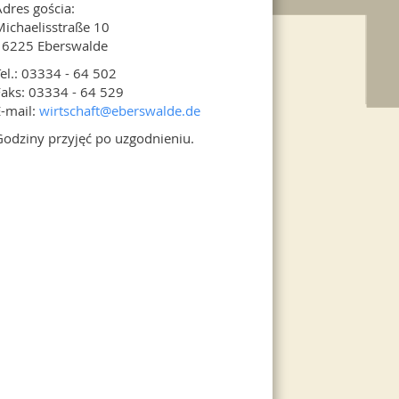
dres gościa:
ichaelisstraße 10
16225 Eberswalde
el.: 03334 - 64 502
aks: 03334 - 64 529
-mail:
wirtschaft@
eberswalde.de
odziny przyjęć po uzgodnieniu.