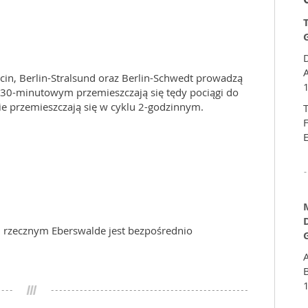
D
ecin, Berlin-Stralsund oraz Berlin-Schwedt prowadzą
 30-minutowym przemieszczają się tędy pociągi do
nie przemieszczają się w cyklu 2-godzinnym.
T
F
E
 rzecznym Eberswalde jest bezpośrednio
A
B