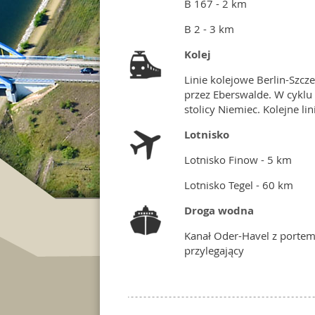
B 167 - 2 km
B 2 - 3 km
Kolej
Linie kolejowe Berlin-Szcz
przez Eberswalde. W cyklu
stolicy Niemiec. Kolejne li
Lotnisko
Lotnisko Finow - 5 km
Lotnisko Tegel - 60 km
Droga wodna
Kanał Oder-Havel z portem
przylegający